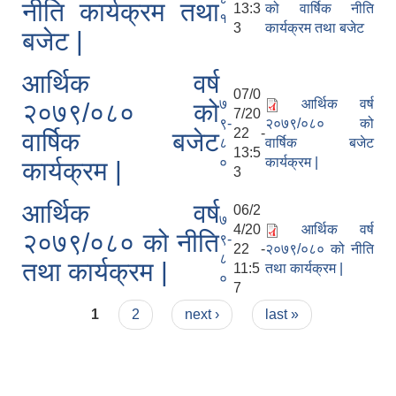
नीति कार्यक्रम तथा
13:3
को वार्षिक नीति
१
3
कार्यक्रम तथा बजेट
बजेट |
आर्थिक वर्ष
07/0
७
आर्थिक वर्ष
२०७९/०८० को
7/20
९-
२०७९/०८० को
22 -
वार्षिक बजेट
८
वार्षिक बजेट
13:5
०
कार्यक्रम |
कार्यक्रम |
3
आर्थिक वर्ष
06/2
७
4/20
आर्थिक वर्ष
२०७९/०८० को नीति
९-
22 -
२०७९/०८० को नीति
८
तथा कार्यक्रम |
11:5
तथा कार्यक्रम |
०
7
Pages
1
2
next ›
last »