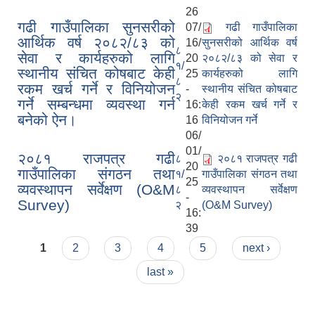
26
गढी गाउँपालिका सुनसरीको
07/
गढी गाउँपालिका
आर्थिक वर्ष २०८२/८३ को
16/
सुनसरीको आर्थिक वर्ष
८
सेवा र कार्यहरुको लागि
20
२०८२/८३ को सेवा र
१/
स्थानीय संचित कोषबाट केही
25
कार्यहरुको लागि
८
रकम खर्च गर्ने र विनियोजन
-
स्थानीय संचित कोषबाट
२
गर्ने सम्बन्धमा व्यवस्था गर्न
16:
केही रकम खर्च गर्ने र
बनेको ऐन।
16
विनियोजन गर्ने
06/
01/
२०८१ राजपत्र गढी
८
२०८१ राजपत्र गढी
20
गाउँपालिका संगठन तथा
१/
गाउँपालिका संगठन तथा
25
व्यवस्थापन सर्वेक्षण (O&M
८
व्यवस्थापन सर्वेक्षण
-
Survey)
२
(O&M Survey)
16:
39
Pages
1
2
3
4
5
next ›
last »