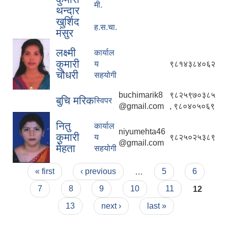
मी.
थन्दार
खुर्शिद
ह.स.चा.
मंसुर
लक्ष्मी
कार्याल
कुमारी
य
९८१४३८४०६२
चौधरी
सहयोगी
buchimarik8
९८२५९७०३८५
बुचि मरिक
स्विपर
@gmail.com
, ९८०४०५०६९
नितु
कार्याल
niyumehta46
कुमारी
य
९८२५०२५३८९
@gmail.com
मेहता
सहयोगी
Pages
« first
‹ previous
…
5
6
7
8
9
10
11
12
13
next ›
last »