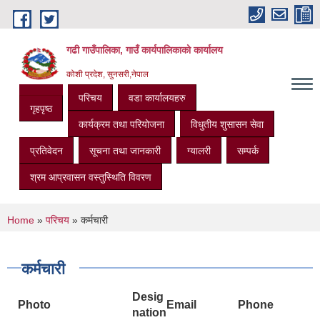
Skip to main content
गढी गाउँपालिका, गाउँ कार्यपालिकाको कार्यालय
कोशी प्रदेश, सुनसरी,नेपाल
परिचय
वडा कार्यालयहरु
गृहपृष्ठ
कार्यक्रम तथा परियोजना
विधुतीय शुसासन सेवा
प्रतिवेदन
सूचना तथा जानकारी
ग्यालरी
सम्पर्क
श्रम आप्रवासन वस्तुस्थिति विवरण
You are here
Home
»
परिचय
» कर्मचारी
कर्मचारी
Desig
Photo
Email
Phone
nation