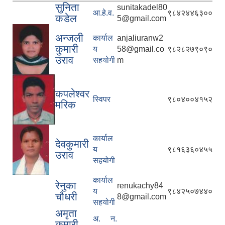
सुनिता
sunitakadel80
आ.हे.व.
९८४२४४६३००
कडेल
5@gmail.com
अन्जली
कार्याल
anjaliuranw2
कुमारी
य
58@gmail.co
९८२८२७९०९०
उराव
सहयोगी
m
कपलेश्वर
स्विपर
९८०४००४१५२
मरिक
कार्याल
देवकुमारी
य
९८१६३६०४५५
उराव
सहयोगी
कार्याल
रेनुका
renukachy84
य
९८४२५०७४४०
चौधरी
8@gmail.com
सहयोगी
अमृता
अ. न.
कुमारी