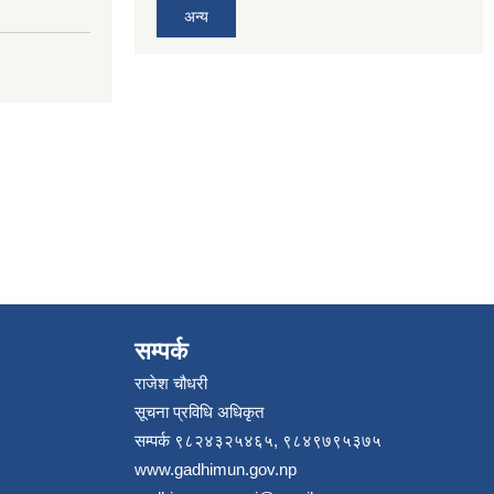
अन्य
सम्पर्क
राजेश चौधरी
सूचना प्रविधि अधिकृत
सम्पर्क ९८२४३२५४६५, ९८४९७९५३७५
www.gadhimun.gov.np